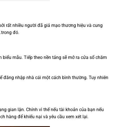
 bởi rất nhiều người đã giả mạo thương hiệu và cung
.trong đó.
ên biểu mẫu. Tiếp theo nền tảng sẽ mở ra cửa sổ chăm
thể đăng nhập nhà cái một cách bình thường. Tuy nhiên
ạng gian lận. Chính vì thế nếu tài khoản của bạn nếu
ch hàng để khiếu nại và yêu cầu xem xét lại.