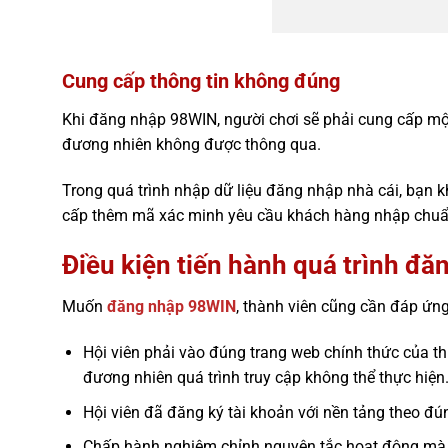
Cung cấp thông tin không đúng
Khi đăng nhập 98WIN, người chơi sẽ phải cung cấp một s
đương nhiên không được thông qua.
Trong quá trình nhập dữ liệu đăng nhập nhà cái, bạn k
cấp thêm mã xác minh yêu cầu khách hàng nhập chuẩn x
Điều kiện tiến hành quá trình đ
Muốn
đăng nhập 98WIN
, thành viên cũng cần đáp ứng
Hội viên phải vào đúng trang web chính thức của t
đương nhiên quá trình truy cập không thể thực hiện
Hội viên đã đăng ký tài khoản với nền tảng theo đ
Chấp hành nghiêm chỉnh nguyên tắc hoạt động mà 