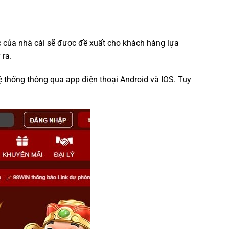
c của nhà cái sẽ được đề xuất cho khách hàng lựa
 ra.
hệ thống thông qua app điện thoại Android và IOS. Tuy