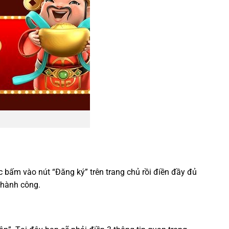
c bấm vào nút “Đăng ký” trên trang chủ rồi điền đầy đủ
thành công.