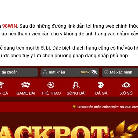
m
98WIN
. Sau đó những đường link dẫn tới trang web chính thứ
ả mạo nên thành viên cần chú ý không để tình trạng vào nhầm xảy
ễ dàng trên mọi thiết bị. Đặc biệt khách hàng cũng có thể vào 
 được phép tùy ý lựa chọn phương pháp đăng nhập phù hợp.