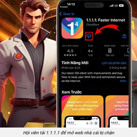
Hội viên tải 1.1.1.1 để mở web nhà cái bị chặn