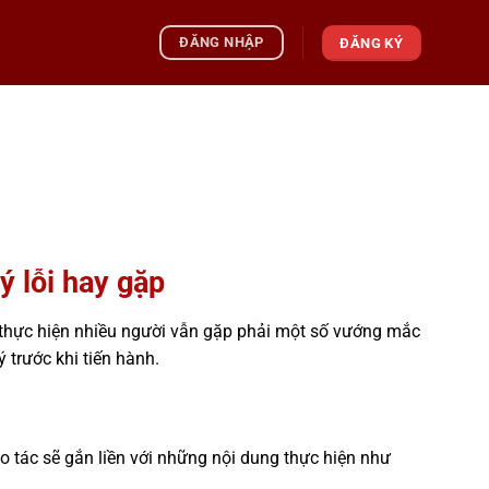
ĐĂNG NHẬP
ĐĂNG KÝ
 lỗi hay gặp
c thực hiện nhiều người vẫn gặp phải một số vướng mắc
ý trước khi tiến hành.
 tác sẽ gắn liền với những nội dung thực hiện như