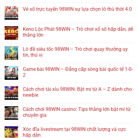
Vé số trực tuyến 98WIN sự lựa chọn lô thủ thời 4.0
Keno Lộc Phát 98WIN – Trò chơi xổ số hấp dẫn, dễ
thắng lớn
Lô đề siêu tốc 98WIN – Trò chơi quay thưởng uy
tín, thú vị
Game bài 98WIN – Đẳng cấp sòng bài quốc tế 1-0-
2
Cách chơi tài xỉu 98WIN: Bật mí từ A – Z dành cho
newbie
Cách chơi 98WIN casino: Tips thắng lớn bật mí từ
chuyên gia
Xóc đĩa livestream tại 98WIN chất lượng và cực
hấp dẫn