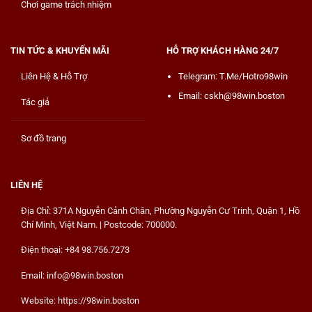
Chơi game trách nhiệm
TIN TỨC & KHUYẾN MÃI
HỖ TRỢ KHÁCH HÀNG 24/7
Liên Hệ & Hỗ Trợ
Telegram: T.Me/Hotro98win
Email:
cskh@98win.boston
Tác giả
Sơ đồ trang
LIÊN HỆ
Địa Chỉ: 371A Nguyễn Cảnh Chân, Phường Nguyễn Cư Trinh, Quận 1, Hồ
Chí Minh, Việt Nam. | Postcode: 700000.
Điện thoại: +84 98.756.7273
Email:
info@98win.boston
Website:
https://98win.boston