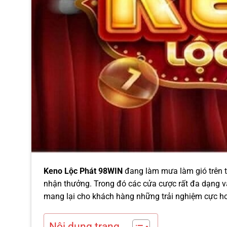
Keno Lộc Phát 98WIN
đang làm mưa làm gió trên th
nhận thưởng. Trong đó các cửa cược rất đa dạng v
mang lại cho khách hàng những trải nghiệm cực ho
Nội dung trang