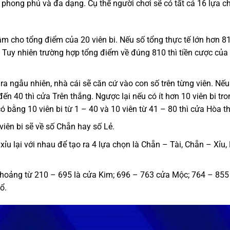
 phong phú và đa dạng. Cụ thể người chơi sẽ có tất cả 16 lựa c
âm cho tổng điểm của 20 viên bi. Nếu số tổng thực tế lớn hơn 81
. Tuy nhiên trường hợp tổng điểm về đúng 810 thì tiền cược của
ra ngẫu nhiên, nhà cái sẽ căn cứ vào con số trên từng viên. Nếu
ến 40 thì cửa Trên thắng. Ngược lại nếu có ít hơn 10 viên bi tro
 bằng 10 viên bi từ 1 – 40 và 10 viên từ 41 – 80 thì cửa Hòa t
iên bi sẽ về số Chẵn hay số Lẻ.
xỉu lại với nhau để tạo ra 4 lựa chọn là Chẵn – Tài, Chẵn – Xỉu,
hoảng từ 210 – 695 là cửa Kim; 696 – 763 cửa Mộc; 764 – 855
ổ.