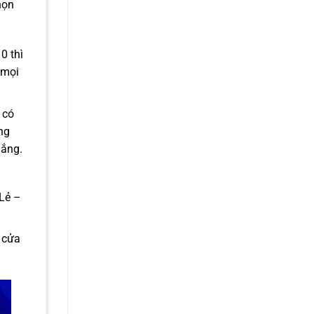
họn
0 thì
 mọi
 có
ng
hắng.
 Lẻ –
 cửa