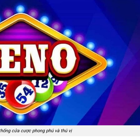
 thống cửa cược phong phú và thú vị