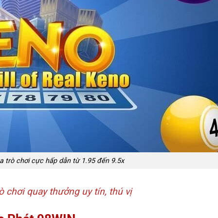
a trò chơi cực hấp dẫn từ 1.95 đến 9.5x
 chơi quay thưởng uy tín, thú vị