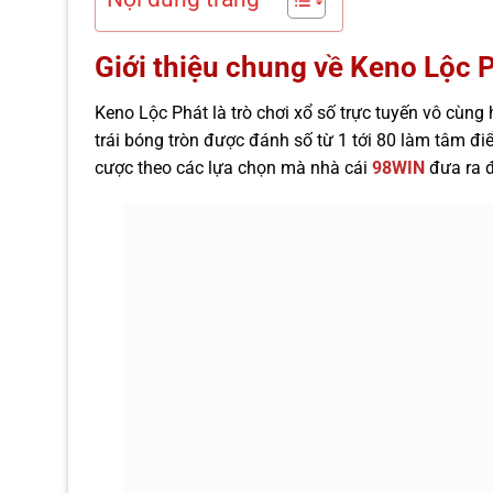
Giới thiệu chung về Keno Lộc
Keno Lộc Phát là trò chơi xổ số trực tuyến vô cùn
trái bóng tròn được đánh số từ 1 tới 80 làm tâm đi
cược theo các lựa chọn mà nhà cái
98WIN
đưa ra đ