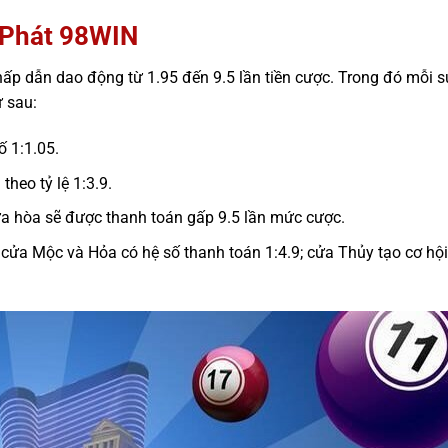
c Phát 98WIN
 hấp dẫn dao động từ 1.95 đến 9.5 lần tiền cược. Trong đó mỗi s
ư sau:
ố 1:1.05.
theo tỷ lệ 1:3.9.
 cửa hòa sẽ được thanh toán gấp 9.5 lần mức cược.
 cửa Mộc và Hỏa có hệ số thanh toán 1:4.9; cửa Thủy tạo cơ hội