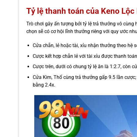
Tỷ lệ thanh toán của Keno Lộ
Trò chơi gây ấn tượng bởi tỷ lệ trả thưởng vô cùng
chọn sẽ có cơ hội lĩnh thưởng riêng với quy ước nh
Cửa chẵn, lẻ hoặc tài, xỉu nhận thưởng theo hệ s
Cược kết hợp chẵn lẻ với tài xỉu được thanh toán 
Cược trên, dưới có chung tỷ lệ ăn là 1:2.7, còn
Cửa Kim, Thổ cùng trả thưởng gấp 9.5 lần cược;
bằng 2.4x.