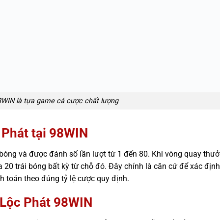
8WIN là tựa game cá cược chất lượng
 Phát tại 98WIN
bóng và được đánh số lần lượt từ 1 đến 80. Khi vòng quay thư
a 20 trái bóng bất kỳ từ chỗ đó. Đây chính là căn cứ để xác định
h toán theo đúng tỷ lệ cược quy định.
 Lộc Phát 98WIN