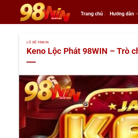
Skip
to
Trang chủ
Hướng dẫn
content
LÔ ĐỀ 98WIN
Keno Lộc Phát 98WIN – Trò ch