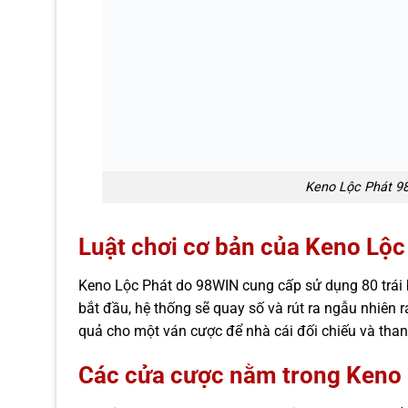
Keno Lộc Phát 9
Luật chơi cơ bản của Keno Lộc
Keno Lộc Phát do 98WIN cung cấp sử dụng 80 trái 
bắt đầu, hệ thống sẽ quay số và rút ra ngẫu nhiên r
quả cho một ván cược để nhà cái đối chiếu và than
Các cửa cược nằm trong Keno